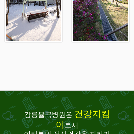
건강지킴
강릉율곡병원은
이
로서
여러분의 정신건강을 지키기